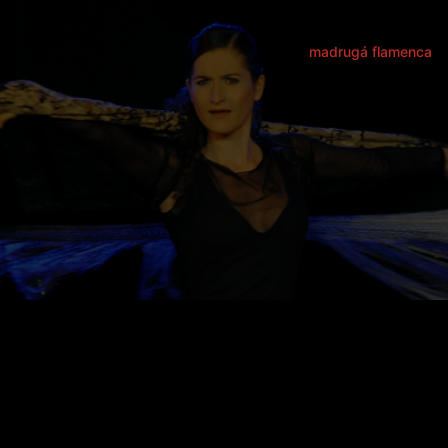
madrugá flamenca