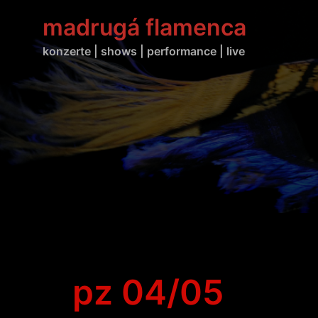
Zum
madrugá flamenca
Inhalt
springen
konzerte | shows | performance | live
pz 04/05