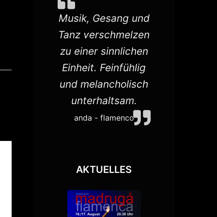
e das
Musik, Gesang und
Flamenco
co-
Tanz verschmelzen
aller Kl
en zu
zu einer sinnlichen
Sehr erf
m
Einheit. Feinfühlig
Schw. T
ftlichen
und melancholisch
ür die
unterhaltsam.
e.
anda - flamenco
erkur
AKTUELLES