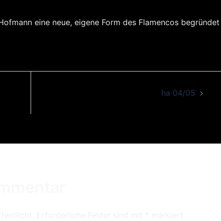
.. wurd
 Hofmann eine neue, eigene Form des Flamencos begründet
Flamen
Vergnüg
eine
leidenscha
ha 04/05
Erlebnis f
Sinn
Münch. M
ommentar
fentlicht.
Erforderliche Felder sind mit
*
markiert