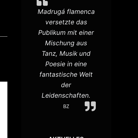
zu den
Madrugá flamenca
Sybille 
esten
versetzte das
geschmei
en auf
Publikum mit einer
anmutiger
 Bühnen
Mischung aus
impuls
t jetzt
Tanz, Musik und
vollk
n
Poesie in eine
beher
erten
fantastische Welt
forder
schen
der
melanch
reis.
Leidenschaften.
B
BZ