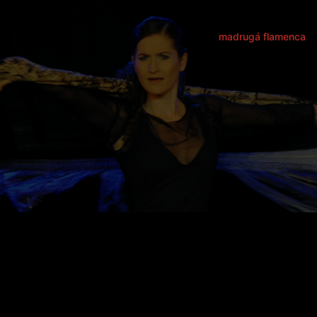
madrugá flamenca