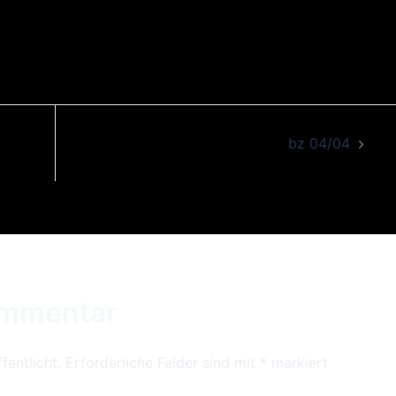
… gehört 
beliebt
Formation
deutschen
bz 04/04
und bekomm
eine
renommi
europäi
Kulturp
ommentar
SWR
fentlicht.
Erforderliche Felder sind mit
*
markiert