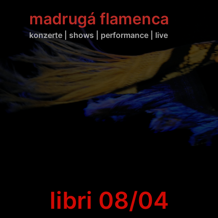
Zum
madrugá flamenca
Inhalt
springen
konzerte | shows | performance | live
libri 08/04