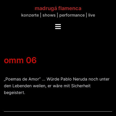
Zum
madrugá flamenca
Inhalt
konzerte | shows | performance | live
springen
Menü
umschalten
omm 06
„Poemas de Amor“ … Würde Pablo Neruda noch unter
den Lebenden weilen, er wäre mit Sicherheit
begeistert.
Beitrags-