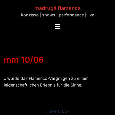
Zum
madrugá flamenca
Inhalt
konzerte | shows | performance | live
springen
Menü
umschalten
mm 10/06
.. wurde das Flamenco-Vergnügen zu einem
leidenschaftlichen Erlebnis für die Sinne.
Beitrags-
swr 04/07
Navigation