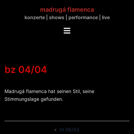
Zum
madrugá flamenca
Inhalt
konzerte | shows | performance | live
springen
Menü
umschalten
bz 04/04
Madrugá flamenca hat seinen Stil, seine
Stimmungslage gefunden.
Beitrags-
ht 06/03
Navigation