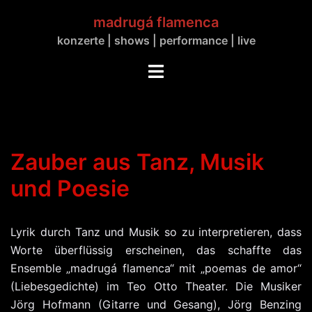
Zum
madrugá flamenca
Inhalt
konzerte | shows | performance | live
springen
Menü
umschalten
Zauber aus Tanz, Musik
und Poesie
Lyrik durch Tanz und Musik so zu interpretieren, dass
Worte überflüssig erscheinen, das schaffte das
Ensemble „madrugá flamenca“ mit „poemas de amor“
(Liebesgedichte) im Teo Otto Theater. Die Musiker
Jörg Hofmann (Gitarre und Gesang), Jörg Benzing