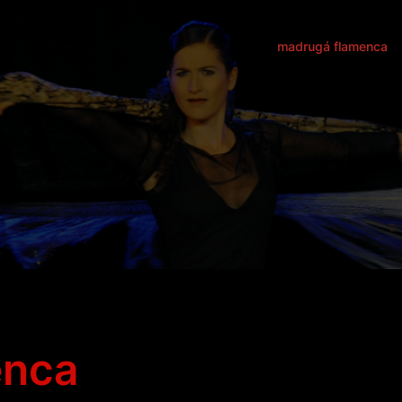
madrugá flamenca
enca