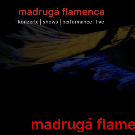
Zum
madrugá flamenca
Inhalt
springen
konzerte | shows | performance | live
madrugá flam