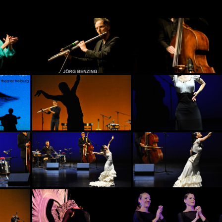
Madrugá f
hat seinen
sein
Stimmung
gefund
BZ