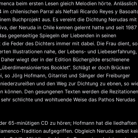
enca beim ersten Lesen gleich Melodien hörte. Anlässlich
 im chilenischen Parral als Neftali Ricardo Reyes y Basoalt
nem Buchprojekt aus. Es vereint die Dichtung Nerudas mit
va, der Neruda in Chile kennen gelernt hatte und seit 1987 
 das gegenseitige Spiegeln der Liebenden in seinen
st die Feder des Dichters immer mit dabei. Die Frau dient, so
ierten Illustrationen nahe, der Lebens- und Liebeserfahrung,
. Daher wiegt der in der Edition Büchergilde erschienene
„überdimensioniertes Booklet“. Schlägt er doch Brücken
i, so Jörg Hofmann, Gitarrist und Sänger der Freiburger
 niederzureißen und den Weg zur Dichtung zu ebnen, so wi
n können. Den gesungenen Texten werden die Rezitatione
ine sehr schlichte und wohltuende Weise das Pathos Nerudas
f der 65-minütigen CD zu hören; Hofmann hat die liedhaften
lamenco-Tradition aufgegriffen. Obgleich Neruda selbst ke