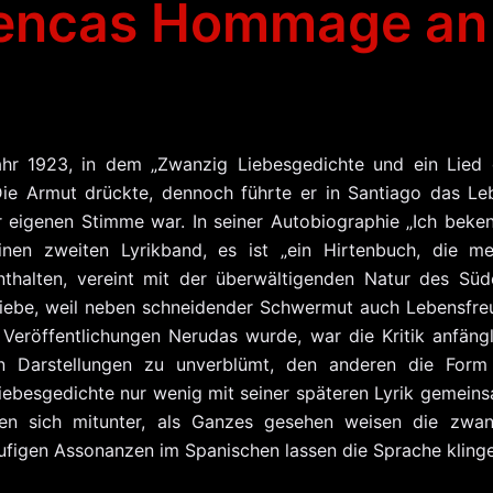
encas Hommage an
Sehr gelun
Kompositio
denen Ho
eine neue,
hr 1923, in dem „Zwanzig Liebesgedichte und ein Lied 
Form 
Die Armut drückte, dennoch führte er in Santiago das Le
r eigenen Stimme war. In seiner Autobiographie „Ich beken
Flamen
nen zweiten Lyrikband, es ist „ein Hirtenbuch, die me
begründe
nthalten, vereint mit der überwältigenden Natur des Süd
Pforzh. Z
h liebe, weil neben schneidender Schwermut auch Lebensfre
 Veröffentlichungen Nerudas wurde, war die Kritik anfängl
en Darstellungen zu unverblümt, den anderen die Form
iebesgedichte nur wenig mit seiner späteren Lyrik gemeins
men sich mitunter, als Ganzes gesehen weisen die zwan
äufigen Assonanzen im Spanischen lassen die Sprache kling