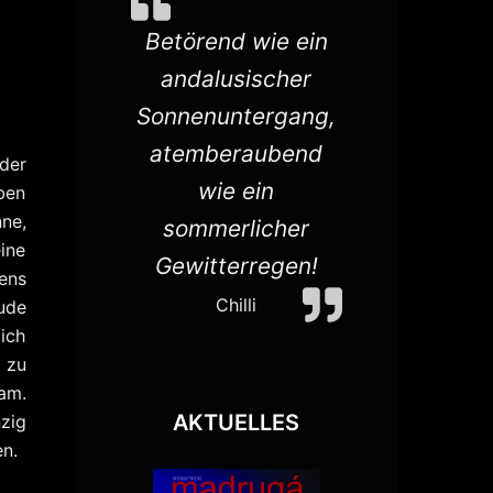
gen die
Betörend wie ein
Madrugá 
nen, mit
andalusischer
verset
fmann
Sonnenuntergang,
Publikum 
 eigene
atemberaubend
Mischu
der
des
wie ein
Tanz, M
ben
ne,
cos
sommerlicher
Poesie 
ine
t hat.
Gewitterregen!
fantasti
ens
d
eitung
Chilli
ude
ich
Leidens
 zu
B
am.
AKTUELLES
zig
en.