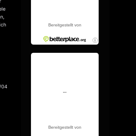
r
ele
n,
ich
7/04