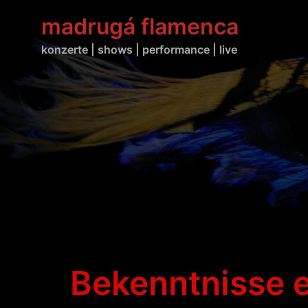
Zum
madrugá flamenca
Inhalt
springen
konzerte | shows | performance | live
Bekenntnisse e